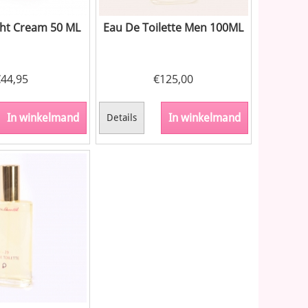
ght Cream 50 ML
Eau De Toilette Men 100ML
€
44,95
€
125,00
In winkelmand
In winkelmand
Details