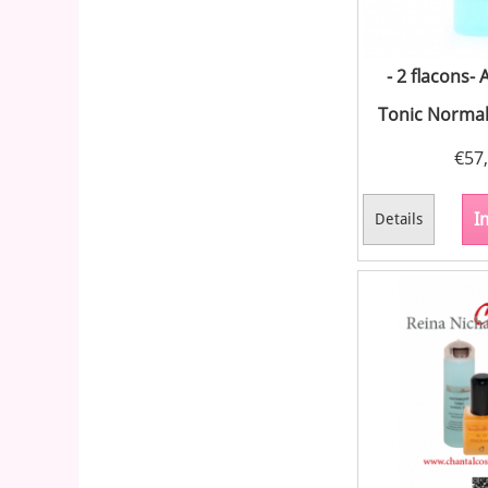
- 2 flacons-
Tonic Normal
€
57
I
Details