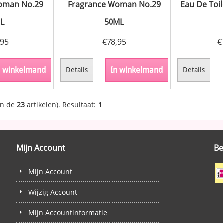
oman No.29
Fragrance Woman No.29
Eau De Toi
L
50ML
,95
€
78,95
€
n winkelmand
In winkelmand
Details
Details
an de
23
artikelen).
Resultaat:
1
Mijn Account
Be
Mijn Account
Wijzig Account
Mijn Accountinformatie