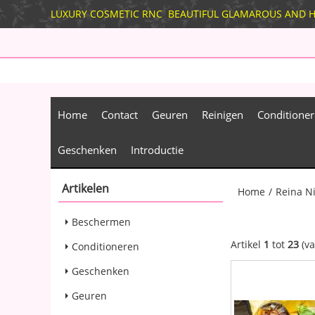
LUXURY COSMETIC RNC BEAUTIFUL GLAMAROUS AN
Home
Contact
Geuren
Reinigen
Conditione
Geschenken
Introductie
Artikelen
Home
/
Reina N
Beschermen
Artikel
1
tot
23
(v
Conditioneren
Geschenken
Geuren