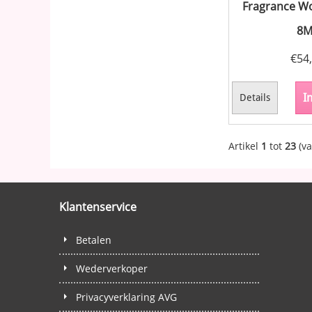
Fragrance W
8M
€
54
I
Details
Artikel
1
tot
23
(v
Klantenservice
Betalen
Wederverkoper
Privacyverklaring AVG