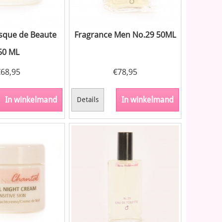
que de Beaute
Fragrance Men No.29 50ML
50 ML
€
68,95
€
78,95
In winkelmand
In winkelmand
Details