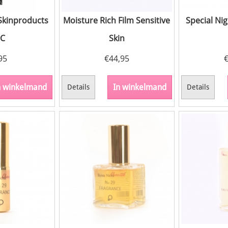
Skinproducts
Moisture Rich Film Sensitive
Special Ni
C
Skin
95
€
44,95
n winkelmand
In winkelmand
Details
Details