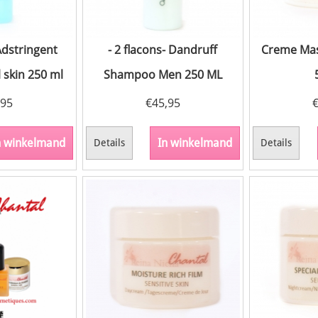
 Adstringent
- 2 flacons- Dandruff
Creme Mas
 skin 250 ml
Shampoo Men 250 ML
,95
€
45,95
n winkelmand
In winkelmand
Details
Details