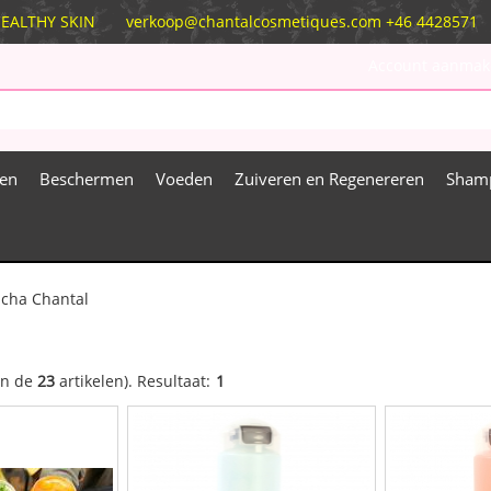
D HEALTHY SKIN
verkoop@chantalcosmetiques.com
+46 4428571 N
Account aanmak
ren
Beschermen
Voeden
Zuiveren en Regenereren
Sham
icha Chantal
an de
23
artikelen).
Resultaat:
1