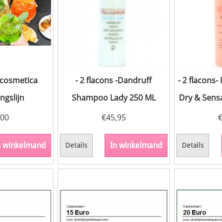
 cosmetica
- 2 flacons -Dandruff
- 2 flacons-
ngslijn
Shampoo Lady 250 ML
Dry & Sensa
,00
€
45,95
n winkelmand
In winkelmand
Details
Details