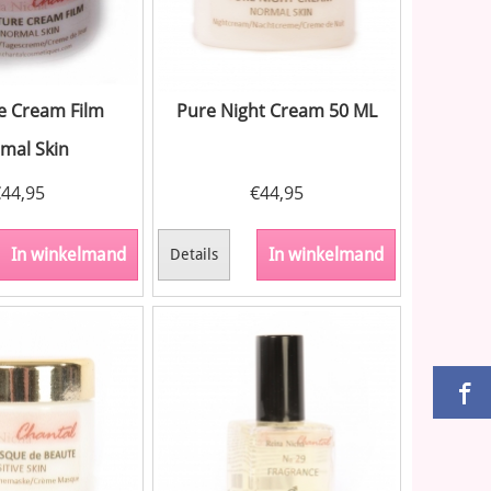
e Cream Film
Pure Night Cream 50 ML
mal Skin
€
44,95
€
44,95
In winkelmand
In winkelmand
Details