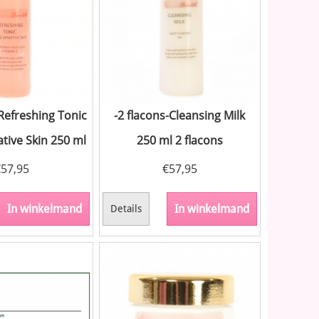
 Refreshing Tonic
-2 flacons-Cleansing Milk
tive Skin 250 ml
250 ml 2 flacons
€
57,95
€
57,95
In winkelmand
In winkelmand
Details